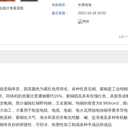
有效期至：
长期有效
击图片查看原图
最后更新：
2022-10-19 10:52
«上
就是铜单质，因其颜色为紫红色而得名。各种性质见铜。紫铜是工业纯铜，
倍。同体积的质量比普通钢重约15%。紫铜因其具有玫瑰红色，表面形
含氧铜。简介编辑红铜即纯铜，又名紫铜。纯铜的密度为8.969/cm3，
力加工，大量用于制造电线、电缆、电刷、电火花用蚀电蚀铜等要求导电
热器材。紫铜在大气、海水和某些非氧化性酸、碱、盐溶液及多种有机酸
铜有良好的焊接性，可经冷、热塑性加工制成各种半成品和成品