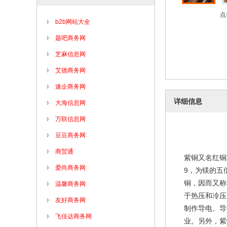
点
b2b网站大全
题吧商务网
芝麻信息网
艾德商务网
速企商务网
详细信息
大海信息网
万联信息网
豆豆商务网
商贸通
紫铜又名红铜
爱尚商务网
9，为镁的五
铜，因而又称
温馨商务网
于热压和冷压
友好商务网
制作导电、导
飞佳达商务网
业。另外，紫