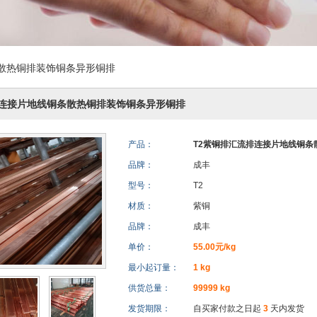
散热铜排装饰铜条异形铜排
排连接片地线铜条散热铜排装饰铜条异形铜排
产品：
T2紫铜排汇流排连接片地线铜条
品牌：
成丰
型号：
T2
材质：
紫铜
品牌：
成丰
单价：
55.00元/kg
最小起订量：
1 kg
供货总量：
99999 kg
发货期限：
自买家付款之日起
3
天内发货